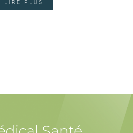
LIRE PLUS
édical Santé