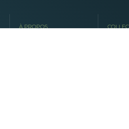
À PROPOS
COLLEC
Le centre medical
Rue Roos
B-4624 
Notre équipe
T.
+32 (0
Notre actualité
info@col
Nous contacter
al à Romsée - Collectif médical à Romsée - Centre médicale - Collectif médicale -
e - Thérapie manuelle - Kinésithérapeute certifié - Consultation médicale - Bien-ê
ment personnalisé Santé musculo-squelettique - Rééducation post-opératoire - Méd
ation de médecine du sport - Plan alimentaire - Préparation physique - Gestion de
imentation équilibrée - Renforcement musculaire - Santé holistique - Ostéopat