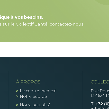
ique à vos besoins.
sur le Collectif Santé, contactez-nous.
À PROPOS
COLLEC
Le centre medical
Rue Roos
B-4624 
Notre équipe
T.
+32 (0
Notre actualité
info@col