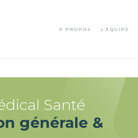
À PROPOS
L’ÉQUIPE
édical Santé
on générale &