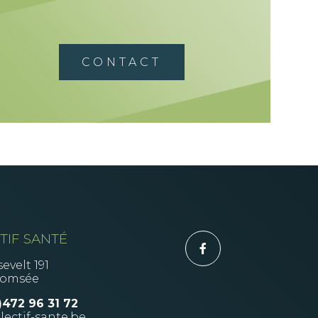
CONTACT
TIF SANTÉ
evelt 191
Romsée
)472 96 31 72
lectif-sante.be