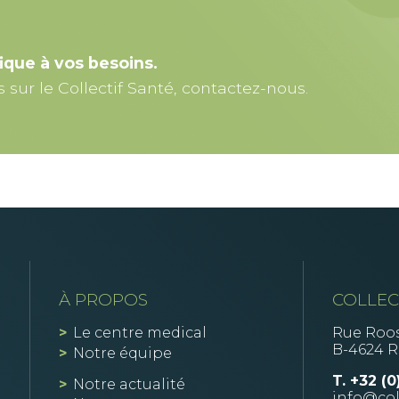
ique à vos besoins.
sur le Collectif Santé, contactez-nous.
À PROPOS
COLLEC
Le centre medical
Rue Roos
B-4624 
Notre équipe
T.
+32 (0
Notre actualité
info@col